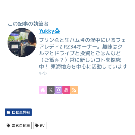
この記事の執筆者
Yukky🍮
プリン🍮と生ハム🥩の渦中にいるフェ
アレディZ RZ34オーナー。趣味はク
ルマとドライブと投資とごはんなど
（ご飯🍚？）常に新しいコトを探究
中！ 東海地方を中心に活動しています
✨✨
自動車情報
電気自動車
EV