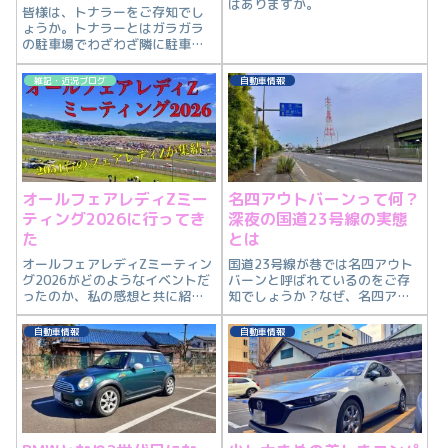
はありますか。
皆様は、トナラーをご存知でし
ょうか。トナラーとはガラガラ
の駐車場でわざわざ隣に駐車す
る人です。
雑記・近況ブログ
自動車情報
オールフェアレディZミー
名四アウトバーンって何？
ティング2026に行ってき
深夜の国道23号線の実態
た
とは
オールフェアレディZミーティン
国道23号線が巷では名四アウト
グ2026がどのようなイベントだ
バーンと呼ばれているのをご存
ったのか、私の感想と共に紹介
知でしょうか？なぜ、名四アウ
します。
トバーンと呼ばれているのか？
その理由を紹介します。
自動車情報
自動車情報