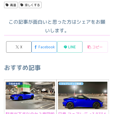
高温
涼しくする
この記事が面白いと思った方はシェアをお願
いします。
X
Facebook
LINE
コピー
おすすめ記事
自動車情報
フェアレディZ関連
駐車が下手なのか？意図的
日産 フェアレディZ RZ34