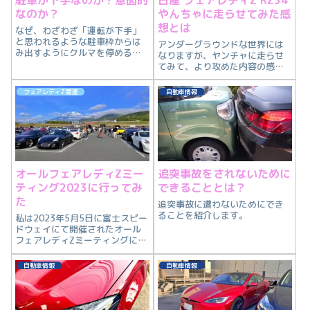
なのか？
やんちゃに走らせてみた感
想とは
なぜ、わざわざ「運転が下手」
と思われるような駐車枠からは
アンダーグラウンドな世界には
み出すようにクルマを停めるの
なりますが、ヤンチャに走らせ
か？を紹介します。
てみて、より攻めた内容の感想
を紹介します。
フェアレディZ関連
自動車情報
オールフェアレディZミー
追突事故をされないために
ティング2023に行ってみ
できることとは？
た
追突事故に遭わないためにでき
ることを紹介します。
私は2023年5月5日に富士スピー
ドウェイにて開催されたオール
フェアレディZミーティングに行
ってきました。オールフェアレ
ディZミーティングとはどのよう
自動車情報
自動車情報
なイベントなのか？私の感想と
共に紹介します。