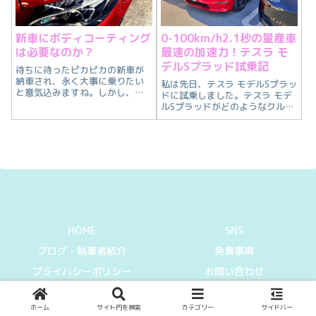
新車にボディコーティング
0-100km/h2.1秒の量産車
は必要なのか？
最速の加速力！テスラ モ
デルSプラッド試乗記
待ちに待ったピカピカの新車が
納車され、永く大事に乗りたい
私は先日、テスラ モデルSプラッ
と意気込みますね。しかし、ク
ドに試乗しました。テスラ モデ
ルマは何もしなくても経年劣化
ルSプラッドがどのようなクルマ
し、走行しても劣化するもので
なのか私の感想と共に紹介しま
す。少しでも新車の輝きを長く
す。
持続させたいと思っている方に
は、ボディーコーティングがお
すすめです。「ピ...
HOME
SNS
ブログ・執筆者紹介
免責事項
プライバシーポリシー
お問い合わせ
© 2021-2026 Can I get information.
ホーム
サイト内を検索
カテゴリー
サイドバー