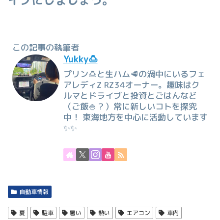
イブにしましょう。
この記事の執筆者
Yukky🍮
プリン🍮と生ハム🥩の渦中にいるフェ
アレディZ RZ34オーナー。趣味はク
ルマとドライブと投資とごはんなど
（ご飯🍚？）常に新しいコトを探究
中！ 東海地方を中心に活動しています
✨✨
自動車情報
夏
駐車
暑い
熱い
エアコン
車内