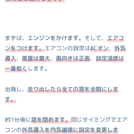
まずは、
エンジンをかけます。
そして、
エアコ
ンをつけます。
エアコンの設定は
ACオン
、
外気
導入
、
風量は最大
、
風向きは正面
、
設定温度は
一番低く
します。
出発し、
走り出したら全ての窓を全開にしま
す。
約1分後に
窓を閉めます。
同じタイミングでエア
コンの
外気導入を内気循環に設定を変更しま