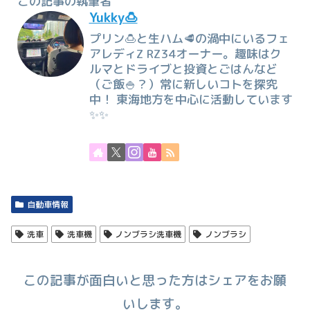
この記事の執筆者
Yukky🍮
プリン🍮と生ハム🥩の渦中にいるフェ
アレディZ RZ34オーナー。趣味はク
ルマとドライブと投資とごはんなど
（ご飯🍚？）常に新しいコトを探究
中！ 東海地方を中心に活動しています
✨✨
自動車情報
洗車
洗車機
ノンブラシ洗車機
ノンブラシ
この記事が面白いと思った方はシェアをお願
いします。