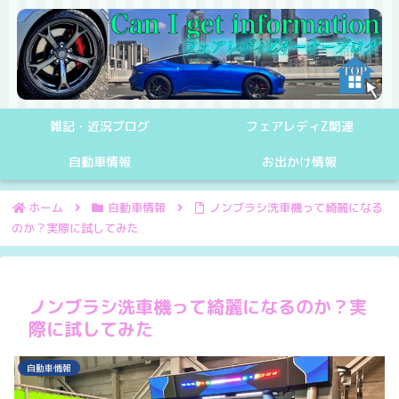
雑記・近況ブログ
フェアレディZ関連
自動車情報
お出かけ情報
ホーム
自動車情報
ノンブラシ洗車機って綺麗になる
のか？実際に試してみた
ノンブラシ洗車機って綺麗になるのか？実
際に試してみた
自動車情報