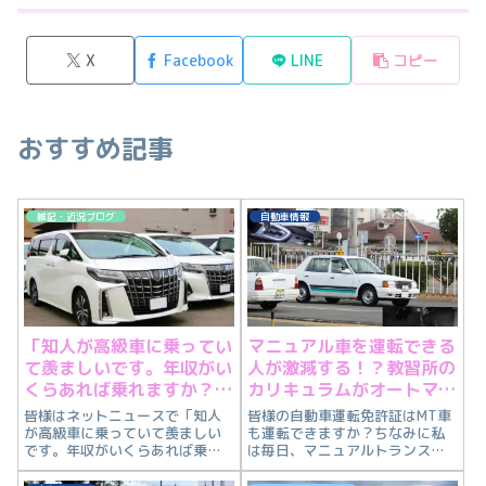
X
Facebook
LINE
コピー
おすすめ記事
雑記・近況ブログ
自動車情報
「知人が高級車に乗ってい
マニュアル車を運転できる
て羨ましいです。年収がい
人が激減する！？教習所の
くらあれば乗れますか？」
カリキュラムがオートマチ
系の記事について思うこと
ック車が基本になる
皆様はネットニュースで「知人
皆様の自動車運転免許証はMT車
が高級車に乗っていて羨ましい
も運転できますか？ちなみに私
です。年収がいくらあれば乗れ
は毎日、マニュアルトランスミ
ますか？」などの記事を見たこ
ッション車に乗っています。運
とはありませんか？内容が薄
転免許証にはAT限定というもの