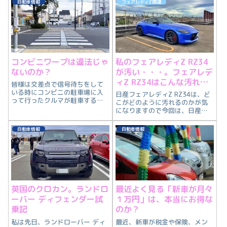
自動車情報
フェアレディZ関連
く、誰にそのような情報を届け
があり、クラッチペダルのない
たいのか？私が思うことを述べ
オートマチックトランスミッシ
たいと思います。
ョンが搭載されたクルマのみ運
転できる条件...
コンビニワープは違法じゃ
私のフェアレディZ RZ34
ないのか？
が汚い・・・。フェアレデ
ィZ RZ34はこんな汚れ方
皆様は交差点で信号待ちをして
をする
いる時にコンビニの駐車場に入
日産フェアレディZ RZ34は、ど
って行ったクルマが駐車するこ
こがどのように汚れるのかが気
となく通過して出て行く様子を
になりますので今回は、日産フ
目撃したことはありませんか？
ェアレディZ RZ34の汚れの付着
「買い物をする訳でもなく、な
の様子を紹介します。
自動車情報
自動車情報
ぜコンビニの駐車場に入ってす
ぐに出て行ったのだろうか？」
と戸惑ったかと思...
英国のクロカン。ランドロ
最近よく見る「新車が月々
ーバー ディフェンダー試
１万円」は、本当にお得な
乗記
のか？
私は先日、ランドローバー ディ
最近、新車が税金や保険、メン