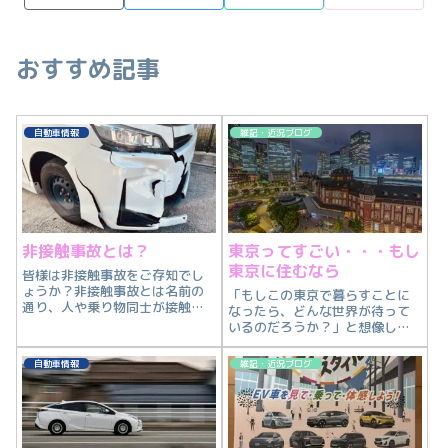
おすすめ記事
自動車情報
雑記・近況ブログ
非接触事故とは？
東京ってすごい・・・もし
東京に住むなら
皆様は非接触事故をご存知でし
ょうか？非接触事故とは名前の
「もしこの東京で暮らすことに
通り、人や乗り物同士が接触し
なったら、どんな世界が待って
ていない（ぶつかっていない）
いるのだろうか？」と想像して
事故です。なぜ、ぶつかっても
いました。なので今回は首都圏
いないにも関わらず、事故扱い
で暮らすならどんな暮らしが待
自動車情報
雑記・近況ブログ
になるのか？そもそも非接触事
っているのかを想像してみたい
故とは、どういったシチュエー
と思います。
ションで起こるの...