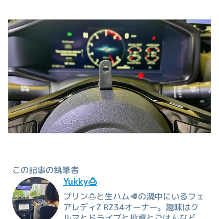
この記事の執筆者
Yukky🍮
プリン🍮と生ハム🥩の渦中にいるフェ
アレディZ RZ34オーナー。趣味はク
ルマとドライブと投資とごはんなど