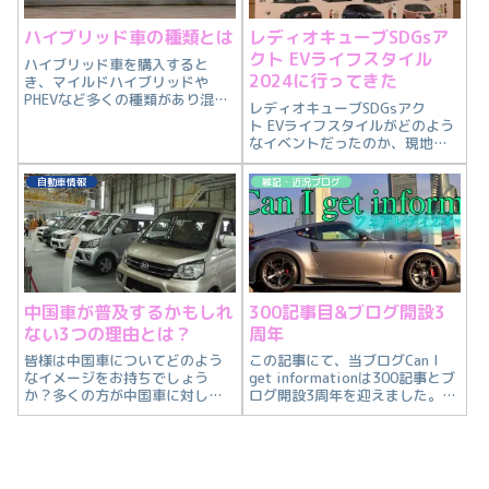
ハイブリッド車の種類とは
レディオキューブSDGsア
クト EVライフスタイル
ハイブリッド車を購入すると
2024に行ってきた
き、マイルドハイブリッドや
PHEVなど多くの種類があり混乱
レディオキューブSDGsアク
するかと思います。ここではハ
ト EVライフスタイルがどのよう
イブリッド車の種類を紹介して
なイベントだったのか、現地の
いきます。
様子をシェアしたいと思いま
す。
自動車情報
雑記・近況ブログ
中国車が普及するかもしれ
300記事目&ブログ開設3
ない3つの理由とは？
周年
皆様は中国車についてどのよう
この記事にて、当ブログCan I
なイメージをお持ちでしょう
get informationは300記事とブ
か？多くの方が中国車に対して
ログ開設3周年を迎えました。こ
あまり良いイメージを持たれて
れまで当ブログの記事をご愛読
いないと思いますが、そんな中
くださった皆様、なんとなくク
国車が近い将来普及する可能性
リックしてこの記事が初めてと
を帯びています。なぜ、中国車
いう方も、当ブログのお越しく
が普及すると考えるのか？中国
ださりまして誠にあ...