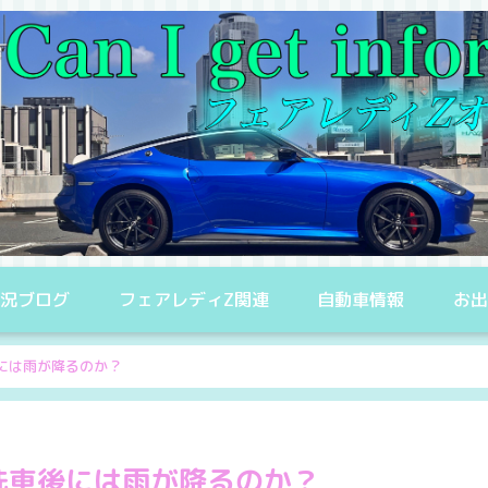
況ブログ
フェアレディZ関連
自動車情報
お
には雨が降るのか？
洗車後には雨が降るのか？