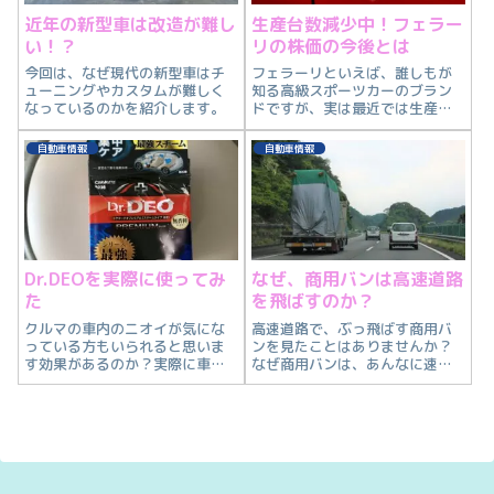
近年の新型車は改造が難し
生産台数減少中！フェラー
い！？
リの株価の今後とは
今回は、なぜ現代の新型車はチ
フェラーリといえば、誰しもが
ューニングやカスタムが難しく
知る高級スポーツカーのブラン
なっているのかを紹介します。
ドですが、実は最近では生産台
数を減らしています。なので、
今回はフェラーリの株の今後の
自動車情報
自動車情報
予想を紹介します。
Dr.DEOを実際に使ってみ
なぜ、商用バンは高速道路
た
を飛ばすのか？
クルマの車内のニオイが気にな
高速道路で、ぶっ飛ばす商用バ
っている方もいられると思いま
ンを見たことはありませんか？
す効果があるのか？実際に車内
なぜ商用バンは、あんなに速く
の消臭に Dr.DEOを使用してみま
走るのか？と疑問を抱いている
した。
方もいるかと思いますので、商
用バンが高速道路を飛ばす理由
について紹介します。