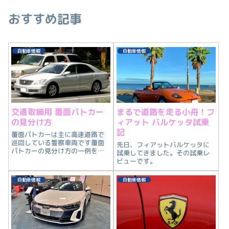
おすすめ記事
自動車情報
自動車情報
交通取締用 覆面パトカー
まるで道路を走る小舟！フ
の見分け方
ィアット バルケッタ試乗
記
覆面パトカーは主に高速道路で
巡回している警察車両です覆面
先日、フィアットバルケッタに
パトカーの見分け方の一例を紹
試乗してきました。その試乗レ
介します。
ビューです。
自動車情報
自動車情報