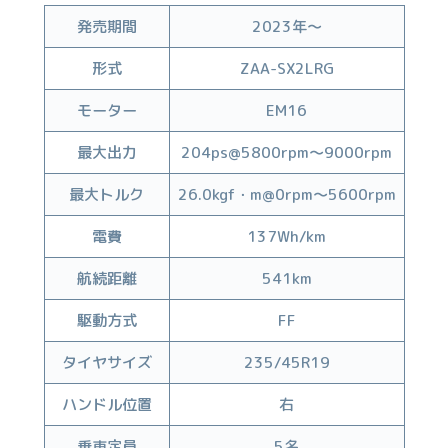
発売期間
2023年〜
形式
ZAA-SX2LRG
モーター
EM16
最大出力
204ps@5800rpm〜9000rpm
最大トルク
26.0kgf・m@0rpm〜5600rpm
電費
137Wh/km
航続距離
541km
駆動方式
FF
タイヤサイズ
235/45R19
ハンドル位置
右
乗車定員
5名