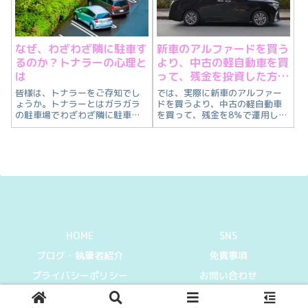
なぜ、わざわざ隣に駐車す
新車のアルファードを買う
るのか？トナラーの心理と
より、中古の軽自動車を買
は
って、残金を投資した方が
シアワセなのか？
皆様は、トナラーをご存知でし
では、実際に新車のアルファー
ょうか。トナラーとはガラガラ
ドを買うより、中古の軽自動車
の駐車場でわざわざ隣に駐車す
を買って、残金を8％で運用し
る人です。
て、そのお金で旅行とか行った
ほうがシアワセになれるのか？
を今回は検証していきたいと思
います。
HOME
SNS
ブログ・執筆者紹介
免責事項
プライバシーポリシー
お問い合わせ
© 2021-2026 Can I get information.