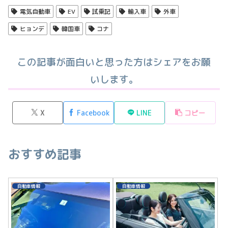
電気自動車
EV
試乗記
輸入車
外車
ヒョンデ
韓国車
コナ
この記事が面白いと思った方はシェアをお願
いします。
X
Facebook
LINE
コピー
おすすめ記事
自動車情報
自動車情報