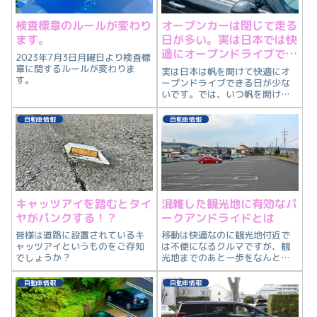
検査標章のルールが変わり
オープンカーは閉じて走る
ます。
日が多い。実は日本では快
適にオープンドライブでき
2023年7月3日月曜日より検査標
る日が少ない。
章に関するルールが変わりま
実は日本は帆を開けて快適にオ
す。
ープンドライブできる日が少な
いです。では、いつ帆を開けて
快適なオープンドライブが楽し
めるのか紹介します。
自動車情報
自動車情報
キャッツアイを踏むとタイ
混雑した観光地に有効なパ
ヤがパンクする！？
ークアンドライドとは
皆様は道路に設置されているキ
移動は快適なのに観光地付近で
ャッツアイというものをご存知
は不便になるクルマですが、観
でしょうか？
光地までのあと一歩をなんとか
したいと思っている方もたくさ
んいるはずです。なので今回
自動車情報
自動車情報
は、パークアンドライドを紹介
します。