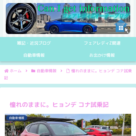
雑記・近況ブログ
フェアレディZ関連
自動車情報
お出かけ情報
ホーム
自動車情報
憧れのままに。ヒョンデ コナ試乗
記
憧れのままに。ヒョンデ コナ試乗記
自動車情報