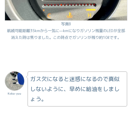
写真B
航続可能距離35kmから一気に—kmになりガソリン残量のLEDが全部
消えた時は焦りました。この時点でガソリンが残り約10ℓです。
ガス欠になると迷惑になるので真似
しないように、早めに給油をしまし
Koba-yuu
ょう。