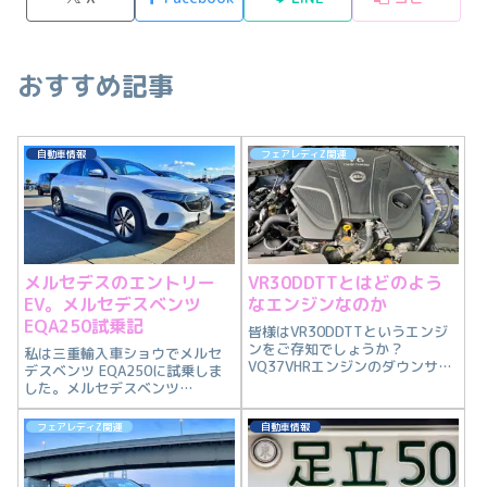
おすすめ記事
自動車情報
フェアレディZ関連
メルセデスのエントリー
VR30DDTTとはどのよう
EV。メルセデスベンツ
なエンジンなのか
EQA250試乗記
皆様はVR30DDTTというエンジ
ンをご存知でしょうか？
私は三重輸入車ショウでメルセ
VQ37VHRエンジンのダウンサイ
デスベンツ EQA250に試乗しま
ズエンジンで、5ℓV8エンジンに
した。メルセデスベンツ
匹敵する性能を有します。今回
EQA250がどのようなクルマなの
はVR30DDTTのエンジンを紹介
か私の感想と共に紹介します。
フェアレディZ関連
自動車情報
します。