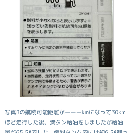
写真Bの航続可能距離がーーーkmになって30km
ほど走行した後、満タン給油をしましたが給油
量が65.5ℓでした。燃料タンク内には約6.5ℓ残っ