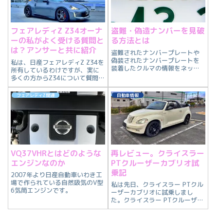
フェアレディZ Z34オーナ
盗難・偽造ナンバーを見破
ーの私がよく受ける質問と
る方法とは
は？アンサーと共に紹介
盗難されたナンバープレートや
偽装されたナンバープレートを
私は、日産フェアレディZ Z34を
装着したクルマの情報をネット
所有しているわけですが、実に
で見るようになりました。盗難
多くの方からZ34について質問を
や偽造ナンバーを装着した車両
受けますが、比較的、似た質問
は,様々な危険があるので今回は
を受けることが多いです。なの
フェアレディZ関連
自動車情報
盗難・偽造ナンバーを見破る方
で、今回は日産フェアレディZ
法を紹介します。
Z34のオーナーである私がよく受
ける質問とその回答をランキン
グ形式で紹介していきます。
VQ37VHRとはどのような
再レビュー。クライスラー
エンジンなのか
PTクルーザーカブリオ試
乗記
2007年より日産自動車いわき工
場で作られている自然吸気のV型
私は先日、クライスラー PTクル
6気筒エンジンです。
ーザーカブリオに試乗しまし
た。クライスラー PTクルーザー
カブリオがどのようなクルマな
のか私の感想と共に紹介しま