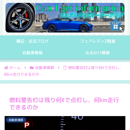
雑記・近況ブログ
フェアレディZ関連
自動車情報
お出かけ情報
ホーム
自動車情報
燃料警告灯は残り何ℓで点灯し、
何km走行できるのか
燃料警告灯は残り何ℓで点灯し、何km走行
できるのか
自動車情報