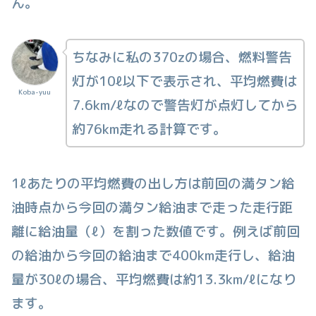
ん。
ちなみに私の370zの場合、燃料警告
灯が10ℓ以下で表示され、平均燃費は
Koba-yuu
7.6km/ℓなので警告灯が点灯してから
約76km走れる計算です。
1ℓあたりの平均燃費の出し方は前回の満タン給
油時点から今回の満タン給油まで走った走行距
離に給油量（ℓ）を割った数値です。例えば前回
の給油から今回の給油まで400km走行し、給油
量が30ℓの場合、平均燃費は約13.3km/ℓになり
ます。