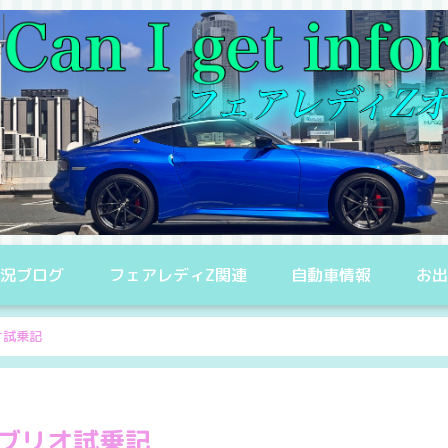
況ブログ
フェアレディZ関連
自動車情報
お
オ試乗記
カブリオ試乗記