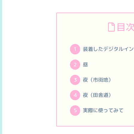
目
装着したデジタルイン
昼
夜（市街地）
夜（田舎道）
実際に使ってみて