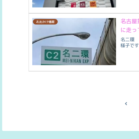
名古屋
お出かけ情報
に走っ
名二環 
様子で
前
へ