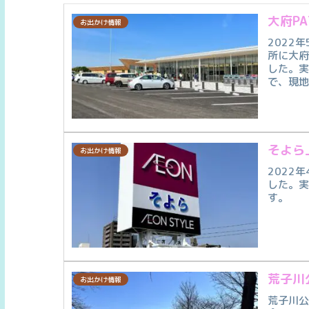
大府P
お出かけ情報
2022
所に大
した。実
で、現
そよら
お出かけ情報
2022
した。
す。
荒子川
お出かけ情報
荒子川