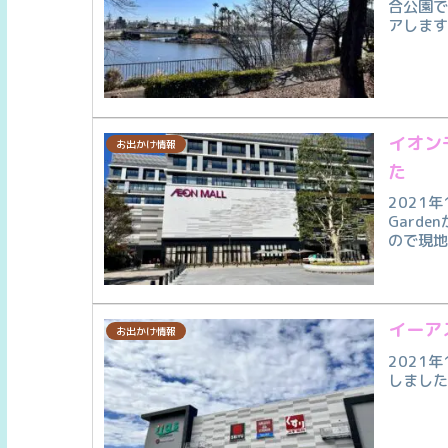
合公園
アしま
イオンモ
お出かけ情報
た
2021年
Gard
ので現
イーア
お出かけ情報
2021
しまし