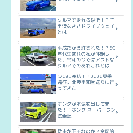
クルマで走れる砂浜！？千
里浜なぎさドライブウェイ
とは
平成だから許された！？90
年代生まれの私が体験し
た、令和の今ではアウトな
クルマでのあれこれとは
ついに完結！？2026夏季
遠征。北陸平和堂巡りに行
ってきた
ホンダが本気を出してき
た！！ホンダ スーパーワン
試乗記
駐車が下手なのか？意図的