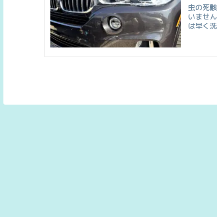
虫の死
いませ
は早く