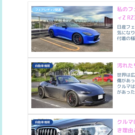
私のフ
フェアレディZ関連
ィZ 
日産フェ
気になり
付着の
汚れた
自動車情報
世界は
傷があ
クルマ
があっ
クルマ
自動車情報
き理由