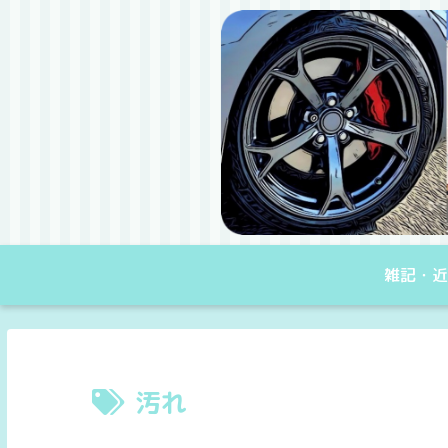
雑記・近
汚れ