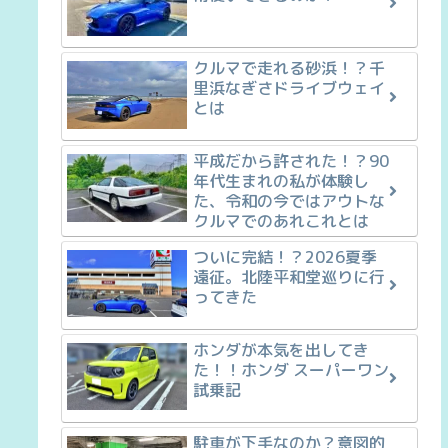
クルマで走れる砂浜！？千
里浜なぎさドライブウェイ
とは
平成だから許された！？90
年代生まれの私が体験し
た、令和の今ではアウトな
クルマでのあれこれとは
ついに完結！？2026夏季
遠征。北陸平和堂巡りに行
ってきた
ホンダが本気を出してき
た！！ホンダ スーパーワン
試乗記
駐車が下手なのか？意図的