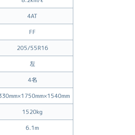
8.2km/ℓ
4AT
FF
205/55R16
左
4名
330mm×1750mm×1540mm
1520kg
6.1m