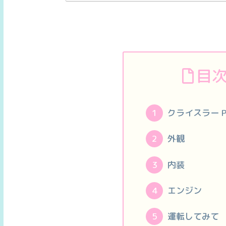
目
クライスラー 
外観
内装
エンジン
運転してみて