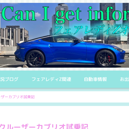
況ブログ
フェアレディZ関連
自動車情報
お
ーザーカブリオ試乗記
Tクルーザーカブリオ試乗記