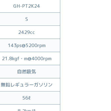
GH-PT2K24
S
2429cc
143ps@5200rpm
21.8kgf・m@4000rpm
自然吸気
無鉛レギュラーガソリン
56ℓ