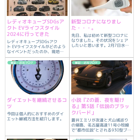
レディオキューブSDGsア
新型コロナになりまし
クト EVライフスタイル
た・・・。
2024に行ってきた
先日、私は初めて新型コロナに
なりました。その状況をシェア
レディオキューブSDGsアク
したいと思います。2月7日水曜
ト EVライフスタイルがどのよう
日に腰が痛かったのですが、前
なイベントだったのか、現地の
日に低い場所で作業したので、
様子をシェアしたいと思いま
それが原因だと思っていました
す。
雑記・近況ブログ
雑記・近況ブログ
が今までに感じたことのないよ
うな腰痛でした。昼頃からどっ
と疲れが出てき...
ダイエットを継続させるコ
小説『Zの蒼、夜を駆け
ツ
る』第5話「伝説のブラッ
クバード」
今回は個人的におすすめのダイ
エット継続方法を紹介します。
蒼井エミリが友達と犬山城巡り
の帰路、名古屋高速11号小牧線
で“都市伝説”とされる930型ブラ
ックバードに遭遇しバトルする