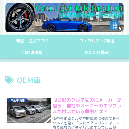
雑記・近況ブログ
フェアレディZ関連
自動車情報
お出かけ情報
OEM車
同じ形のクルマなのにメーカーが
自動車情報
違う！他社のメーカーのエンブレ
ムが付いている理由とは？
街中を走るクルマや駐車場に停めてある
クルマを見て「あれっ？あのクルマ、ト
ヨタ車なのにダイハツのエンブレムが付