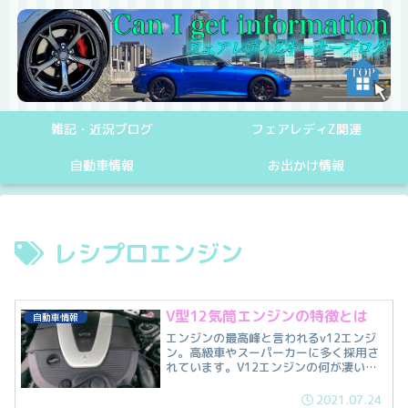
雑記・近況ブログ
フェアレディZ関連
自動車情報
お出かけ情報
レシプロエンジン
V型12気筒エンジンの特徴とは
自動車情報
エンジンの最高峰と言われるv12エンジ
ン。高級車やスーパーカーに多く採用さ
れています。V12エンジンの何が凄いの
か。
2021.07.24