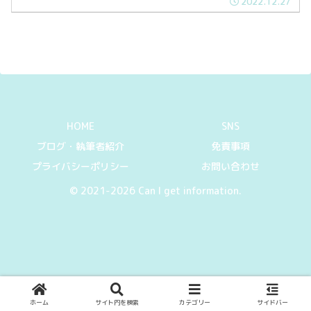
2022.12.27
いるかと思います。なので今回は、サー
ビスエリアとパーキングエリアの違いに
ついて紹介していきます。
HOME
SNS
ブログ・執筆者紹介
免責事項
プライバシーポリシー
お問い合わせ
© 2021-2026 Can I get information.
ホーム
サイト内を検索
カテゴリー
サイドバー