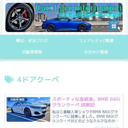
雑記・近況ブログ
フェアレディZ関連
自動車情報
お出かけ情報
4ドアクーペ
スポーティな高級車。BMW 840i
自動車情報
グランクーペ 試乗記
私は三重輸入車ショウでBMW 840iグラ
ンクーペに試乗しました。BMW 840iグ
ランクーペがどのどうなクルマなのか私
の感想と共に紹介します。