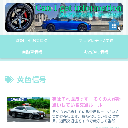
雑記・近況ブログ
フェアレディZ関連
自動車情報
お出かけ情報
黄色信号
実はそれ違反です。多くの人が勘
自動車情報
違いしている交通ルール
多くの方が忘れている交通ルールがいく
つか存在します。形骸化しているとは言
え、道路交通法ですので厳守して当然で
すのでいくつか紹介していきます。