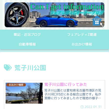
雑記・近況ブログ
フェアレディZ関連
自動車情報
お出かけ情報
荒子川公園
荒子川公園に行ってみた
お出かけ情報
荒子川公園とは愛知県名古屋市港区の荒
子川河口付近にある総合公園です。私が
実際に行ってみましたので現地の様子を
シェアします。
2022.01.31