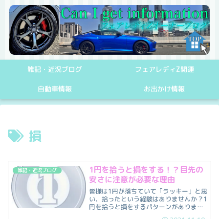
雑記・近況ブログ
フェアレディZ関連
自動車情報
お出かけ情報
損
1円を拾うと損をする！？目先の
雑記・近況ブログ
安さに注意が必要な理由
皆様は1円が落ちていて「ラッキー」と思
い、拾ったという経験はありませんか？1
円を拾うと損をするパターンがありま
す。