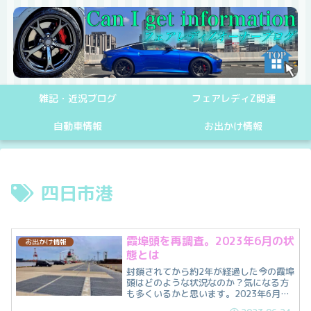
雑記・近況ブログ
フェアレディZ関連
自動車情報
お出かけ情報
四日市港
霞埠頭を再調査。2023年6月の状
お出かけ情報
態とは
封鎖されてから約2年が経過した今の霞埠
頭はどのような状況なのか？気になる方
も多くいるかと思います。2023年6月某
日に実際に訪れてみましたので、霞埠頭