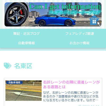
雑記・近況ブログ
フェアレディZ関連
自動車情報
お出かけ情報
名東区
右折レーンの右隣に直進レーンが
自動車情報
ある道路とは
なぜ、右折レーンの右隣に直進レーンが
あるのか？設置理由や通行方法などが気
になる方もいるかと思います。なので今
回は、右折レーンの右隣に直進レーンが