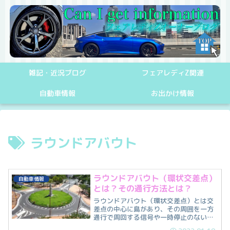
雑記・近況ブログ
フェアレディZ関連
自動車情報
お出かけ情報
ラウンドアバウト
ラウンドアバウト（環状交差点）
自動車情報
とは？その通行方法とは？
ラウンドアバウト（環状交差点）とは交
差点の中心に島があり、その周囲を一方
通行で周回する信号や一時停止のない交
差点です。