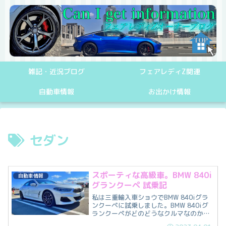
雑記・近況ブログ
フェアレディZ関連
自動車情報
お出かけ情報
セダン
スポーティな高級車。BMW 840i
自動車情報
グランクーペ 試乗記
私は三重輸入車ショウでBMW 840iグラ
ンクーペに試乗しました。BMW 840iグ
ランクーペがどのどうなクルマなのか私
の感想と共に紹介します。