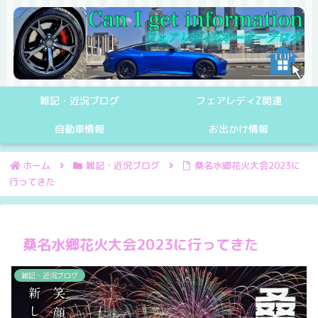
雑記・近況ブログ
フェアレディZ関連
自動車情報
お出かけ情報
ホーム
雑記・近況ブログ
桑名水郷花火大会2023に
行ってきた
桑名水郷花火大会2023に行ってきた
雑記・近況ブログ