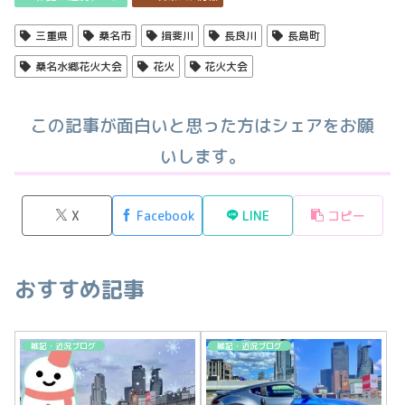
三重県
桑名市
揖斐川
長良川
長島町
桑名水郷花火大会
花火
花火大会
この記事が面白いと思った方はシェアをお願
いします。
X
Facebook
LINE
コピー
おすすめ記事
雑記・近況ブログ
雑記・近況ブログ