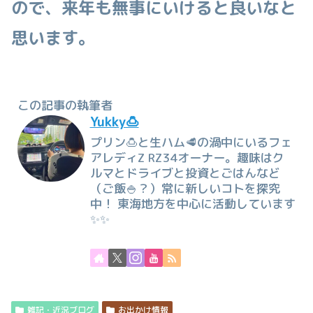
ので、来年も無事にいけると良いなと
思います。
この記事の執筆者
Yukky🍮
プリン🍮と生ハム🥩の渦中にいるフェ
アレディZ RZ34オーナー。趣味はク
ルマとドライブと投資とごはんなど
（ご飯🍚？）常に新しいコトを探究
中！ 東海地方を中心に活動しています
✨✨
雑記・近況ブログ
お出かけ情報