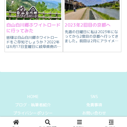
白山白川郷ホワイトロード
2023年2回目の京都へ
に行ってみた
先週の日曜日に私は2023年にな
ってから2度目の京都へ行ってき
皆様は白山白川郷ホワイトロー
ました。前回は2月にアライメン
ドをご存知でしょうか？2022年
ト調整を行なってもらう為に京
は6月17日金曜日に岐阜県側の冬
都を訪れました。今回の目的地
期通行止めが解除となり全面開
は北大路と四条・河原町です。
通となりました。なので、実際
もちろん、いつも通り日産フェ
に白山白川郷ホワイトロードに
アレディZ Z34で行く訳ですが、
行ってみましたので、現地の様
特...
子をシェアします。
HOME
SNS
ブログ・執筆者紹介
免責事項
プライバシーポリシー
お問い合わせ
© 2021-2026 Can I get information.