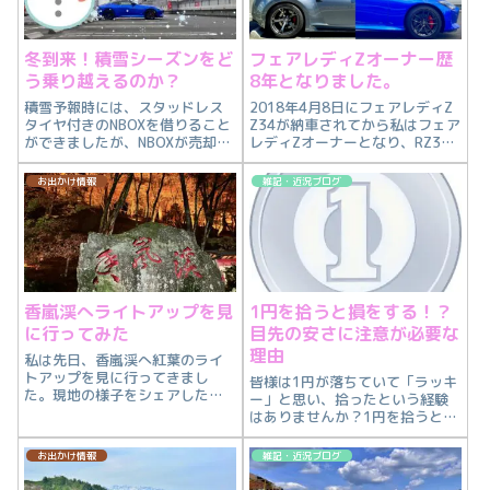
冬到来！積雪シーズンをど
フェアレディZオーナー歴
う乗り越えるのか？
8年となりました。
積雪予報時には、スタッドレス
2018年4月8日にフェアレディZ
タイヤ付きのNBOXを借りること
Z34が納車されてから私はフェア
ができましたが、NBOXが売却さ
レディZオーナーとなり、RZ34
れて借りることができなくなり
に乗り換えましたが、フェアレ
ました。なので今現在、積雪時
ディZオーナーとして8年を迎え
お出かけ情報
雑記・近況ブログ
の移動手段がなく、どのように
ました。（7日説も浮上してます
冬の積雪シーズンを乗り越えよ
が記憶にない・・・。）私はニ
うか？と考えており、いくつか
ードフォースピードアンダ...
候補を考えたのでシェアしたい
と思います。
香嵐渓へライトアップを見
1円を拾うと損をする！？
に行ってみた
目先の安さに注意が必要な
理由
私は先日、香嵐渓へ紅葉のライ
トアップを見に行ってきまし
皆様は1円が落ちていて「ラッキ
た。現地の様子をシェアしたい
ー」と思い、拾ったという経験
と思います。
はありませんか？1円を拾うと損
をするパターンがあります。
お出かけ情報
雑記・近況ブログ