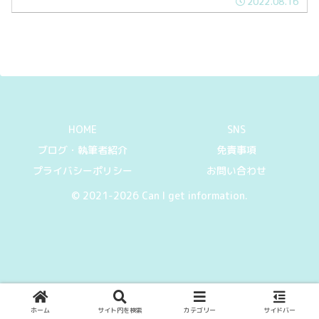
2022.08.16
れています。特に星空が綺麗なことで有
名です。夏のヘブンスそのはらへ実際に
訪れてみましたので現地の様子をシェア
します。
HOME
SNS
ブログ・執筆者紹介
免責事項
プライバシーポリシー
お問い合わせ
© 2021-2026 Can I get information.
ホーム
サイト内を検索
カテゴリー
サイドバー