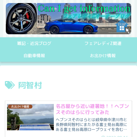
雑記・近況ブログ
フェアレディZ関連
自動車情報
お出かけ情報
阿智村
名古屋から近い避暑地！！ヘブン
お出かけ情報
スそのはらに行ってみた
ヘブンスそのはらとは岐阜県中津川市と
長野県阿智村にまたがる富士見台高原に
ある富士見台高原ロープウェイを含む観
光施設で避暑地やスキー場として営業さ