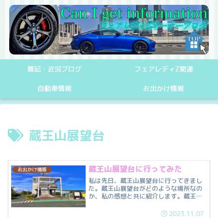
雑記・近況ブログ
フェアレディZ関連
自動車情報
お出かけ情報
蔵王山展望台
蔵王山展望台に行ってみた
お出かけ情報
私は先日、蔵王山展望台に行ってきまし
た。蔵王山展望台がどのような場所なの
か、私の感想と共に紹介します。蔵王山
展望台とは愛知県田原市にある標高
250mの蔵王山の山頂付近にある蔵王山
2023.11.07