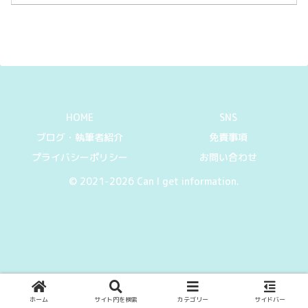
展望台は、4階の展望フロアから三河湾・
知多半島・伊良湖岬などを...
HOME
SNS
ブログ・執筆者紹介
免責事項
プライバシーポリシー
お問い合わせ
© 2021-2026 Can I get information.
ホーム
サイト内を検索
カテゴリー
サイドバー