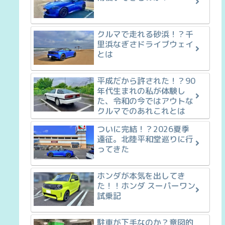
クルマで走れる砂浜！？千
里浜なぎさドライブウェイ
とは
平成だから許された！？90
年代生まれの私が体験し
た、令和の今ではアウトな
クルマでのあれこれとは
ついに完結！？2026夏季
遠征。北陸平和堂巡りに行
ってきた
ホンダが本気を出してき
た！！ホンダ スーパーワン
試乗記
駐車が下手なのか？意図的