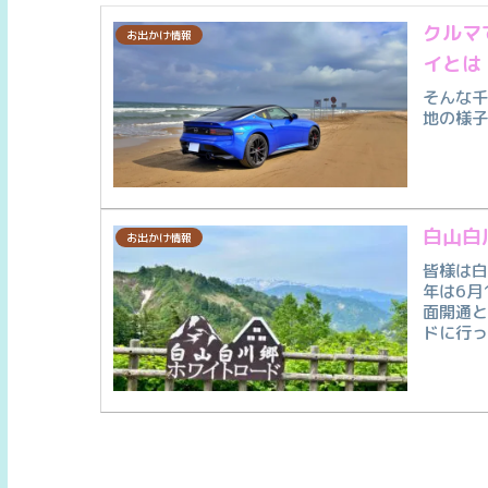
クルマ
お出かけ情報
イとは
そんな
地の様
白山白
お出かけ情報
皆様は白
年は6月
面開通
ドに行