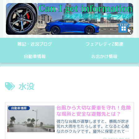
雑記・近況ブログ
フェアレディZ関連
自動車情報
お出かけ情報
水没
台風から大切な愛車を守れ！危険
自動車情報
な場所と安全な避難先とは？
強力な台風が直撃しますと、暴風が吹き
荒れ大雨をもたらします。となると心配
なのがクルマです。屋外に保管されてい
る場合は、飛散物による傷や大雨による