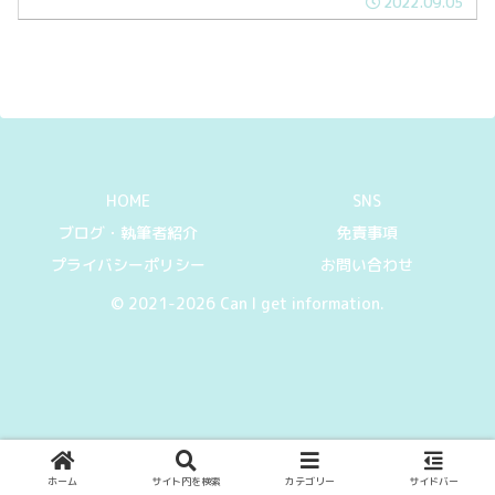
2022.09.05
浸水という被害が懸念されます。今回
は、台風から愛車を守る方法を紹介しま
す。
HOME
SNS
ブログ・執筆者紹介
免責事項
プライバシーポリシー
お問い合わせ
© 2021-2026 Can I get information.
ホーム
サイト内を検索
カテゴリー
サイドバー