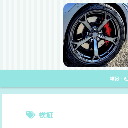
雑記・近
検証