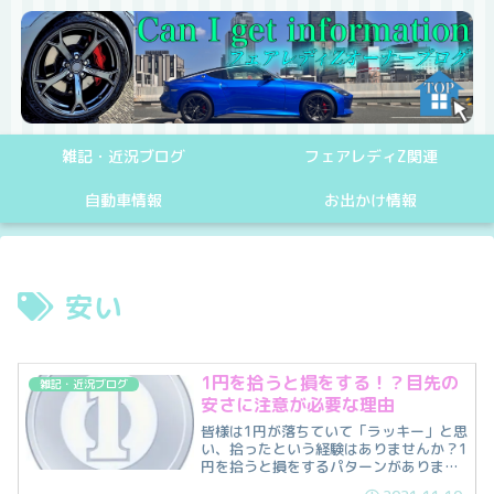
雑記・近況ブログ
フェアレディZ関連
自動車情報
お出かけ情報
安い
1円を拾うと損をする！？目先の
雑記・近況ブログ
安さに注意が必要な理由
皆様は1円が落ちていて「ラッキー」と思
い、拾ったという経験はありませんか？1
円を拾うと損をするパターンがありま
す。