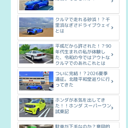
クルマで走れる砂浜！？千
里浜なぎさドライブウェイ
とは
平成だから許された！？90
年代生まれの私が体験し
た、令和の今ではアウトな
クルマでのあれこれとは
ついに完結！？2026夏季
遠征。北陸平和堂巡りに行
ってきた
ホンダが本気を出してき
た！！ホンダ スーパーワン
試乗記
駐車が下手なのか？意図的