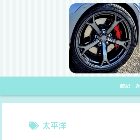
雑記・近
太平洋