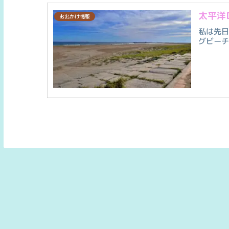
太平洋
お出かけ情報
私は先
グビー