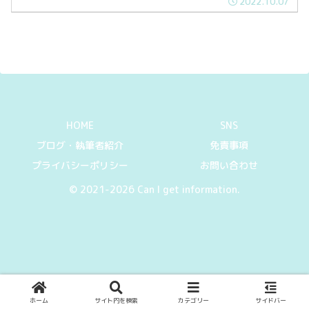
2022.10.07
内を運転する筆者が東京、横浜や京都、
大阪といった他都市の道路状況と比較し
てみました。
HOME
SNS
ブログ・執筆者紹介
免責事項
プライバシーポリシー
お問い合わせ
© 2021-2026 Can I get information.
ホーム
サイト内を検索
カテゴリー
サイドバー