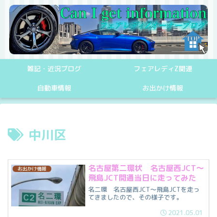
雑記・近況ブログ
フェアレディZ関連
自動車情報
お出かけ情報
中川区
名古屋第二環状 名古屋西JCT〜
お出かけ情報
飛島JCT開通当日に走ってみた
名二環 名古屋西JCT〜飛島JCTを走っ
てきましたので、その様子です。
2021.05.01