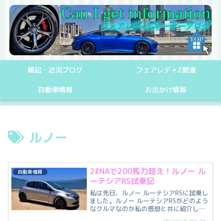
雑記・近況ブログ
フェアレディZ関連
自動車情報
お出かけ情報
ルノー
2ℓNAで200馬力超え！ルノー ル
自動車情報
ーテシアRS試乗記
私は先日、ルノー ルーテシアRSに試乗し
ました。ルノー ルーテシアRSがどのよう
なクルマなのか私の感想と共に紹介して
いきます。ルノー ルーテシアとはルノー