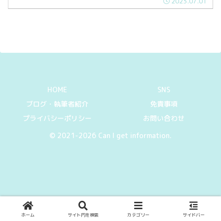
2023.07.01
ルーテシアRSとはルノーが製造・販売す
るコンパクトカーです。海外ではクリオ
と呼ばれて...
HOME
SNS
ブログ・執筆者紹介
免責事項
プライバシーポリシー
お問い合わせ
© 2021-2026 Can I get information.
ホーム
サイト内を検索
カテゴリー
サイドバー