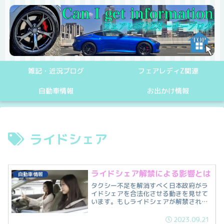
雑記・近況ブログ
フェアレディZ関連
自動車情報
お出かけ情報
ライドシェア
ライドシェア解禁による影響とは
自動車情報
タクシー不足を解消すべく日本政府がラ
イドシェアを合法化させる動きを見せて
います。もしライドシェアが解禁された
場合に生じる影響を紹介します。
2023.09.21