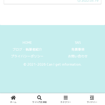
2022.03.19
を読んでくださって本当に嬉しい限りで
す。ブログ開設当初はワードプレスの
使...
HOME
SNS
ブログ・執筆者紹介
免責事項
プライバシーポリシー
お問い合わせ
© 2021-2026 Can I get information.
ホーム
サイト内を検索
カテゴリー
サイドバー