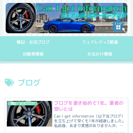
雑記・近況ブログ
フェアレディZ関連
自動車情報
お出かけ情報
ブログ
ブログを書き始めて1年。筆者の
雑記・近況ブログ
想いとは
Can I get information（以下当ブログ）
を立ち上げて早くも1年が経過しました。
私自身、あまり実感がありませんが、多
くの方に当ブログに訪問して頂き、記事