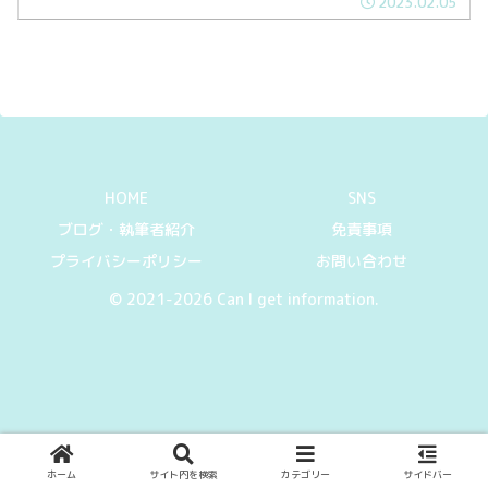
2023.02.05
は凍っています。濡れているだけと油断
して走行すると事故の元になります。
HOME
SNS
ブログ・執筆者紹介
免責事項
プライバシーポリシー
お問い合わせ
© 2021-2026 Can I get information.
ホーム
サイト内を検索
カテゴリー
サイドバー