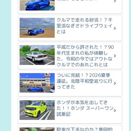
クルマで走れる砂浜！？千
里浜なぎさドライブウェイ
とは
平成だから許された！？90
年代生まれの私が体験し
た、令和の今ではアウトな
クルマでのあれこれとは
ついに完結！？2026夏季
遠征。北陸平和堂巡りに行
ってきた
ホンダが本気を出してき
た！！ホンダ スーパーワン
試乗記
駐車が下手なのか？意図的