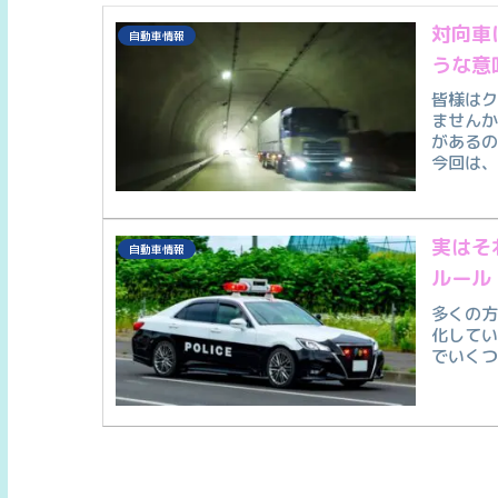
対向車
自動車情報
うな意
皆様は
ません
がある
今回は
実はそ
自動車情報
ルール
多くの
化して
でいく