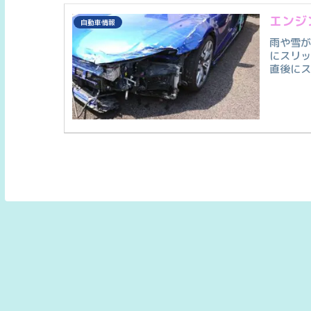
エンジ
自動車情報
雨や雪
にスリ
直後に