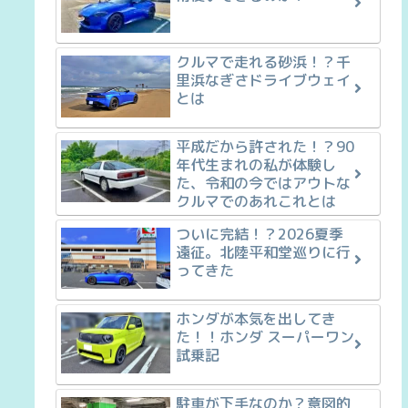
クルマで走れる砂浜！？千
里浜なぎさドライブウェイ
とは
平成だから許された！？90
年代生まれの私が体験し
た、令和の今ではアウトな
クルマでのあれこれとは
ついに完結！？2026夏季
遠征。北陸平和堂巡りに行
ってきた
ホンダが本気を出してき
た！！ホンダ スーパーワン
試乗記
駐車が下手なのか？意図的