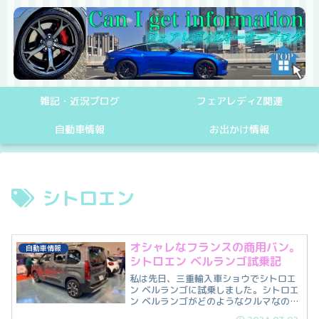
雑記・近況ブログ
フェアレディZ関連
自動車情報
お出かけ情報
シトロエン
オシャレなフランスの商用バン。
自動車情報
シトロエン ベルランゴ試乗記
私は先日、三重輸入車ショウでシトロエ
ン ベルランゴに試乗しました。シトロエ
ン ベルランゴがどのようなクルマなのか
私の感想と共に紹介します。