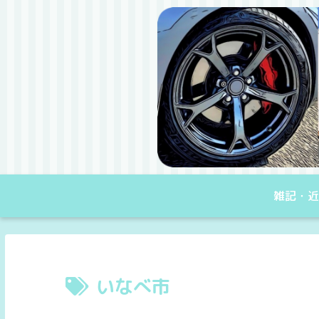
雑記・近
いなべ市