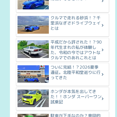
クルマで走れる砂浜！？千
里浜なぎさドライブウェイ
とは
平成だから許された！？90
年代生まれの私が体験し
た、令和の今ではアウトな
クルマでのあれこれとは
ついに完結！？2026夏季
遠征。北陸平和堂巡りに行
ってきた
ホンダが本気を出してき
た！！ホンダ スーパーワン
試乗記
駐車が下手なのか？意図的