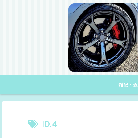
雑記・近
ID.4