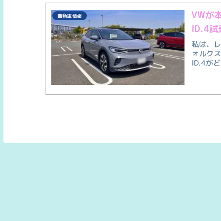
VWが
自動車情報
ID.4
私は、レ
ォルクス
ID.4