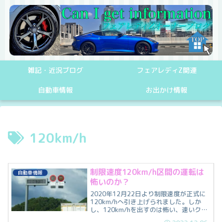
雑記・近況ブログ
フェアレディZ関連
自動車情報
お出かけ情報
120km/h
制限速度120km/h区間の運転は
自動車情報
怖いのか？
2020年12月22日より制限速度が正式に
120km/hへ引き上げられました。しか
し、120km/hを出すのは怖い、速いクル
マとの速度差が怖いと感じる方もいるか