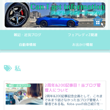
雑記・近況ブログ
フェアレディZ関連
自動車情報
お出かけ情報
私
2周年&200記事目！当ブログ管
雑記・近況ブログ
理人について
2周年&200記事記念企画として、これま
であまり話さなかった当ブログ管理人・
筆者である私、Koba-yuuの自己紹介をさ
せて頂きます。