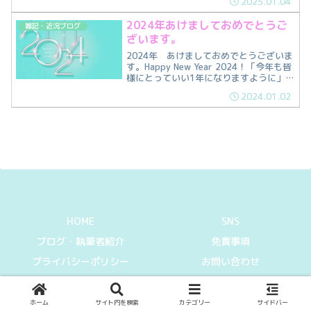
2025.01.04
いかがお過ごしでしょうか？私は暴食の
正月で胃が疲れています（笑）また豆腐
2024年あけましておめでとうご
雑記・近況ブログ
と春雨生活に戻りそう...
ざいます。
2024年 あけましておめでとうございま
す。Happy New Year 2024！「今年も皆
様にとっていい1年になりますように」と
言いたいところですが、新年そうそうに
2024.01.02
北陸地方で大地震が発生し、日本海側で
は大津波警報が発令されるなど、騒然
と...
HOME
SNS
ブログ・執筆者紹介
免責事項
プライバシーポリシー
お問い合わせ
© 2021-2026 Can I get information.
ホーム
サイト内を検索
カテゴリー
サイドバー