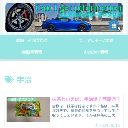
雑記・近況ブログ
フェアレディZ関連
自動車情報
お出かけ情報
宇治
抹茶といえば、宇治派？西尾派？
雑記・近況ブログ
皆様は、抹茶は好きですか？私は、抹茶
が好きで、抹茶の商品を見つけては手に
取ってしまいます。そんな抹茶の二大産
地といえば、「宇治」と「西尾」です。
宇治とは京都府宇治市のブランドで西尾
2024.06.18