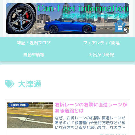
雑記・近況ブログ
フェアレディZ関連
自動車情報
お出かけ情報
大津通
右折レーンの右隣に直進レーンが
自動車情報
ある道路とは
なぜ、右折レーンの右隣に直進レーンが
あるのか？設置理由や通行方法などが気
になる方もいるかと思います。なので今
回は、右折レーンの右隣に直進レーンが