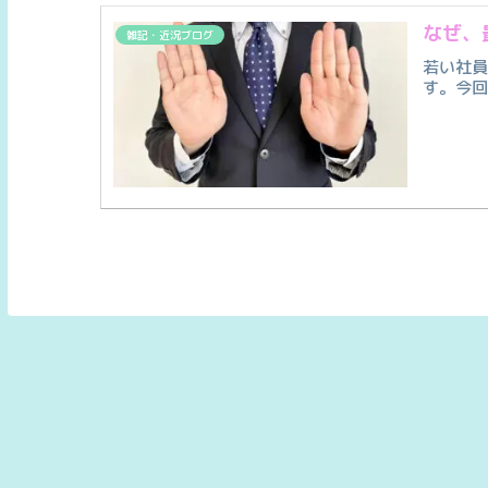
なぜ、
雑記・近況ブログ
若い社
す。今回