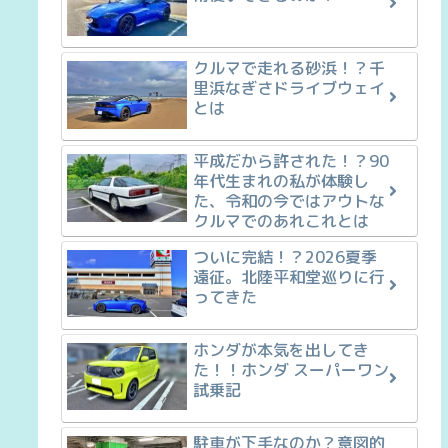
クルマで走れる砂浜！？千
里浜なぎさドライブウェイ
とは
平成だから許された！？90
年代生まれの私が体験し
た、令和の今ではアウトな
クルマでのあれこれとは
ついに完結！？2026夏季
遠征。北陸平和堂巡りに行
ってきた
ホンダが本気を出してき
た！！ホンダ スーパーワン
試乗記
駐車が下手なのか？意図的