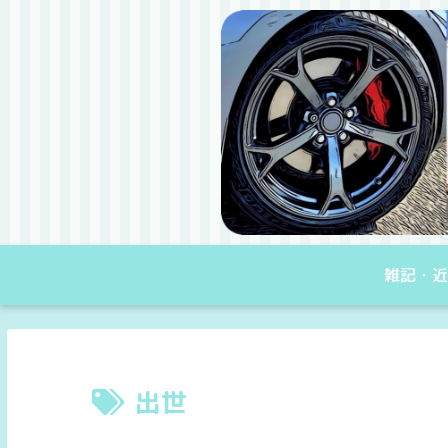
雑記・近
出世